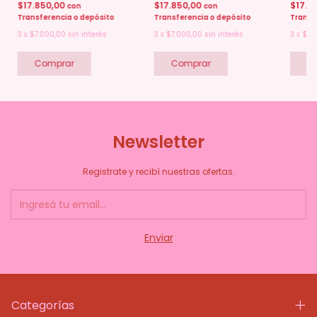
$17.850,00
$17.850,00
$17.8
con
con
Transferencia o depósito
Transferencia o depósito
Transf
3
x
$7.000,00
sin interés
3
x
$7.000,00
sin interés
3
x
$7.
Newsletter
Registrate y recibí nuestras ofertas.
Categorías