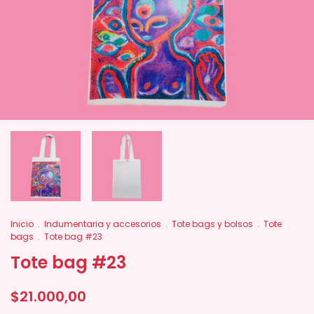
Inicio
.
Indumentaria y accesorios
.
Tote bags y bolsos
.
Tote
bags
.
Tote bag #23
Tote bag #23
$21.000,00