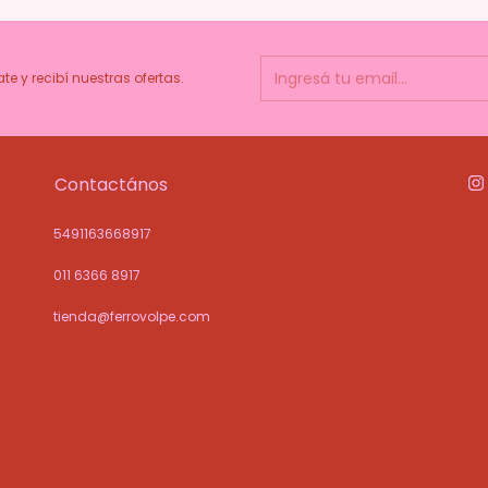
ate y recibí nuestras ofertas.
Contactános
5491163668917
011 6366 8917
tienda@ferrovolpe.com