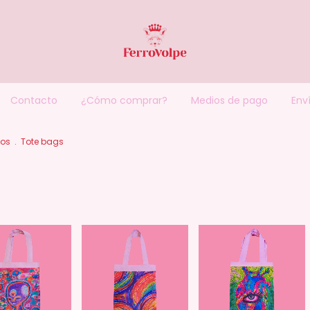
Contacto
¿Cómo comprar?
Medios de pago
Enví
sos
.
Tote bags