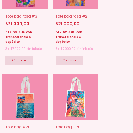
Tote bag rosa #3
Tote bag rosa #2
$21.000,00
$21.000,00
$17.850,00
$17.850,00
con
con
Transferencia o
Transferencia o
depósito
depósito
3
x
$7.000,00
sin interés
3
x
$7.000,00
sin interés
Tote bag #21
Tote bag #20