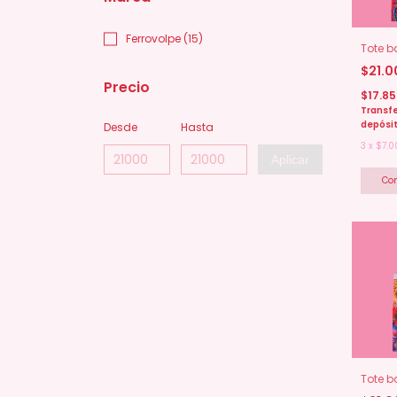
Ferrovolpe (15)
Tote b
$21.
Precio
$17.8
Transfe
depósi
Desde
Hasta
3
x
$7.0
Aplicar
Tote b