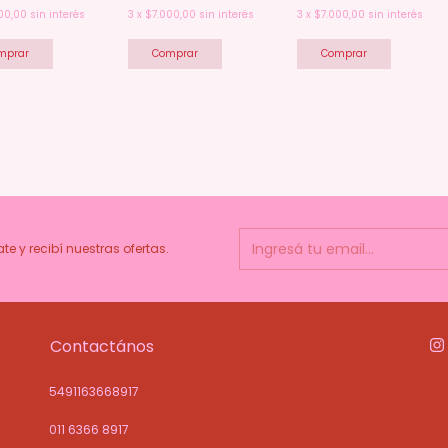
00,00
sin interés
3
x
$7.000,00
sin interés
3
x
$7.000,00
sin interés
ate y recibí nuestras ofertas.
Contactános
5491163668917
011 6366 8917