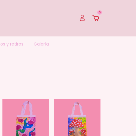
0
os y retiros
Galería