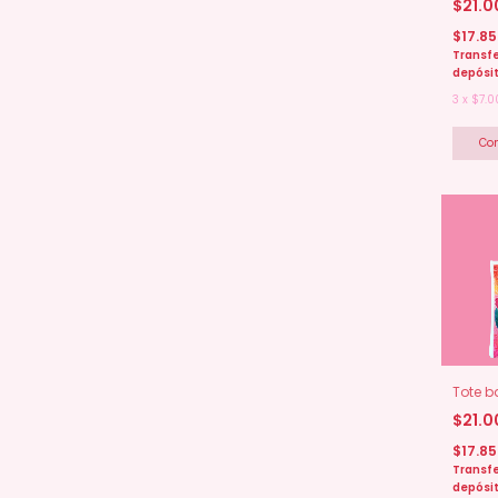
$21.
$17.8
Transfe
depósi
3
x
$7.0
Tote b
$21.
$17.8
Transfe
depósi