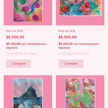
Print A4 #19
Print A4 #18
$6.000,00
$6.000,00
$5.100,00
$5.100,00
con
Transferencia o
con
Transferencia o
depósito
depósito
3
x
$2.000,00
sin interés
3
x
$2.000,00
sin interés