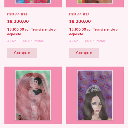
Print A4 #14
Print A4 #13
$6.000,00
$6.000,00
$5.100,00
$5.100,00
con
Transferencia o
con
Transferencia o
depósito
depósito
3
x
$2.000,00
sin interés
3
x
$2.000,00
sin interés