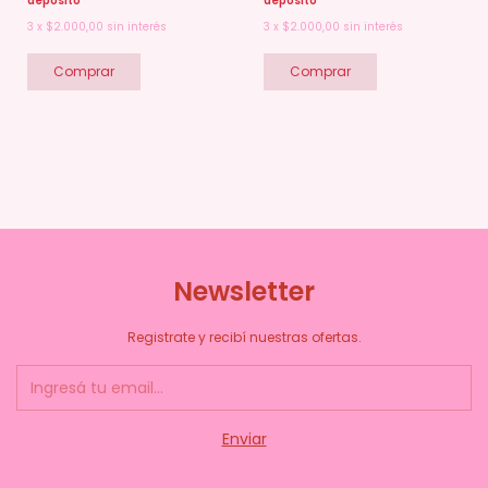
depósito
depósito
3
x
$2.000,00
sin interés
3
x
$2.000,00
sin interés
Newsletter
Registrate y recibí nuestras ofertas.