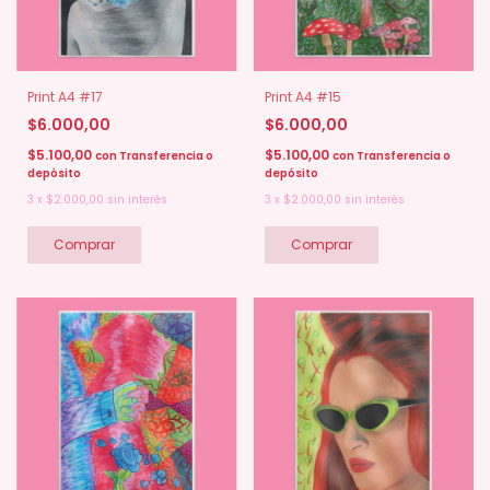
Print A4 #17
Print A4 #15
$6.000,00
$6.000,00
$5.100,00
$5.100,00
con
Transferencia o
con
Transferencia o
depósito
depósito
3
x
$2.000,00
sin interés
3
x
$2.000,00
sin interés