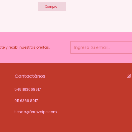
Comprar
ate y recibí nuestras ofertas.
Contactános
5491163668917
011 6366 8917
tienda@ferrovolpe.com