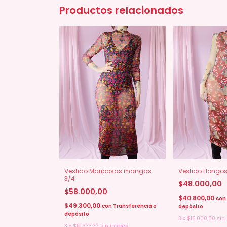
Productos relacionados
Vestido Mariposas mangas
Vestido Hongo
3/4
$48.000,00
$58.000,00
$40.800,00
con
$49.300,00
con
Transferencia o
depósito
depósito
3
x
$16.000,00
sin 
3
x
$19.333,33
sin interés