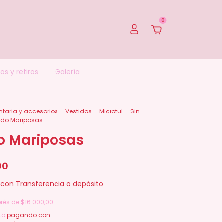
0
os y retiros
Galería
taria y accesorios
.
Vestidos
.
Microtul
.
Sin
ido Mariposas
o Mariposas
00
0
con
Transferencia o depósito
erés de
$16.000,00
to
pagando con