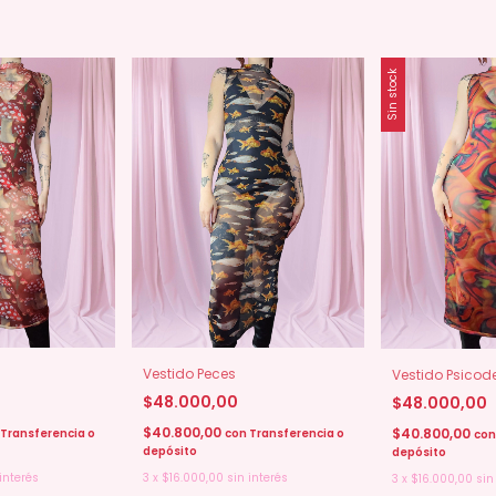
Sin stock
s
Vestido Peces
Vestido Psicode
$48.000,00
$48.000,00
$40.800,00
$40.800,00
Transferencia o
con
Transferencia o
con
depósito
depósito
interés
3
x
$16.000,00
sin interés
3
x
$16.000,00
sin