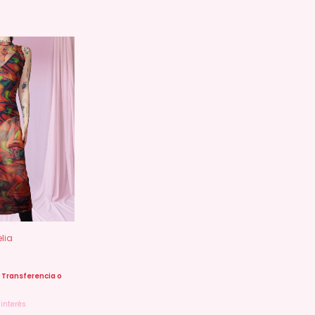
lia
Transferencia o
 interés