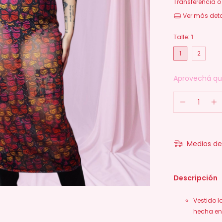
Transferencia o
Ver más deta
Talle:
1
1
2
Aprovechá que
Medios de
Descripción
Vestido l
hecha en