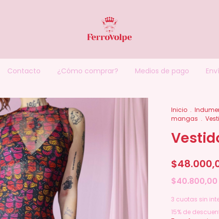
Contacto
¿Cómo comprar?
Medios de pago
Enví
Inicio
.
Indumen
mangas
.
Vest
Vestid
$48.000,
$40.800,0
3
cuotas sin int
15% de descuen